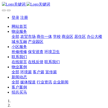
登录
注册
网站首页
物业服务
全部
农贸市场
商住一体
学校
商业区
居住区
办公大楼
城乡互融
产业园区
小区服务
抢修维修
保安巡查
环境卫生
联系我们
在线留言
在线反馈
联系我们
物业案例
全部
环境篇
客户篇
宣传篇
新闻动态
全部
媒体报道
行业资讯
企业新闻
客户案例
招兵买马