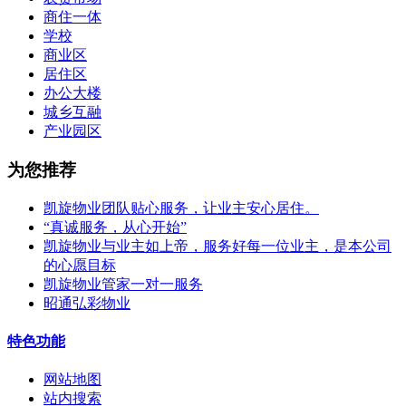
商住一体
学校
商业区
居住区
办公大楼
城乡互融
产业园区
为您推荐
凯旋物业团队贴心服务，让业主安心居住。
“真诚服务，从心开始”
凯旋物业与业主如上帝，服务好每一位业主，是本公司
的心愿目标
凯旋物业管家一对一服务
昭通弘彩物业
特色功能
网站地图
站内搜索