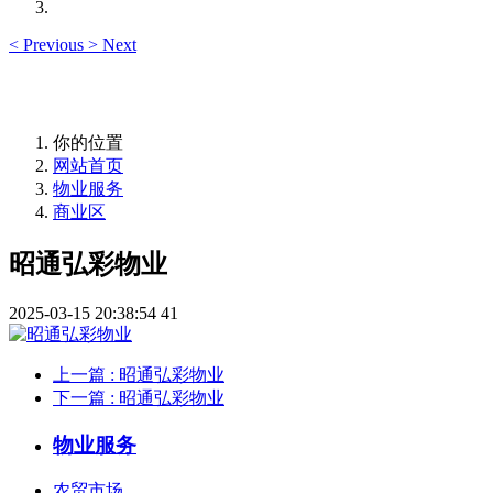
<
Previous
>
Next
你的位置
网站首页
物业服务
商业区
昭通弘彩物业
2025-03-15 20:38:54
41
上一篇
: 昭通弘彩物业
下一篇
: 昭通弘彩物业
物业服务
农贸市场